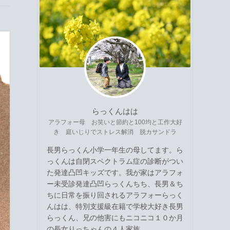
らっくんはは
アラフォー母 お笑いと節約と100均と工作大好
き 庭いじりでストレス解消 脱カサンドラ
長男らっくん小学一年生の母してます。ら
っくんは自閉スペクトラム症の診断がつい
た発達凸凹キッズです。我が家はアラフォ
ー未受診発達凸凹らっくんちち、長男＆ち
ちに日常を振り回されるアラフォーらっく
んはは、特別支援級在籍で学校大好き長男
らっくん、兄の他害にもニコニコ１０か月
の長女りっちゃんの４人家族。